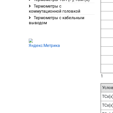
Термометры с
коммутационной головкой
Термометры с кабельным
выводом
1
Услов
ТСх(х
ТСх(х