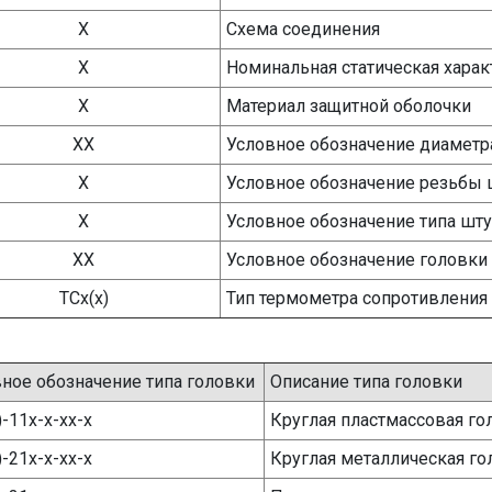
Х
Схема соединения
Х
Номинальная статическая харак
Х
Материал защитной оболочки
ХХ
Условное обозначение диаметр
Х
Условное обозначение резьбы 
Х
Условное обозначение типа шт
ХХ
Условное обозначение головки
ТСх(х)
Тип термометра сопротивления
ное обозначение типа головки
Описание типа головки
)-11х-х-хх-х
Круглая пластмассовая го
)-21х-х-хх-х
Круглая металлическая го