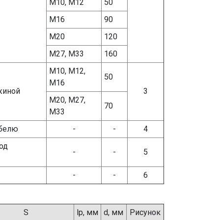
М10, М12
50
М16
90
М20
120
М27, М33
160
М10, М12,
50
М16
жиной
3
М20, М27,
70
М33
абелю
-
-
4
од
-
-
5
-
-
6
S
lр, мм
d, мм
Рисунок