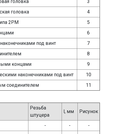
овая головка
3
ская головка
4
типа 2РМ
5
онцами
6
 наконечниками под винт
7
динителем
8
нными концами
9
ческими наконечниками под винт
10
ным соединителем
11
Резьба
l, мм
Рисунок
штуцера
-
-
-