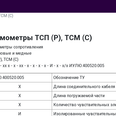
ТСМ (С)
мометры ТСП (Р), ТСМ (С)
метры сопротивления
новые и медные
), ТСМ (С)
- хх х - х - хх - х - х - х - х - И - х - х/х ИУЛЮ.400520.005
.400520.005
Обозначение ТУ
Х
Длина соединительного кабеля
Х
Длина погружаемой части
Х
Количество чувствительных э
И
Изолированные чувствительн