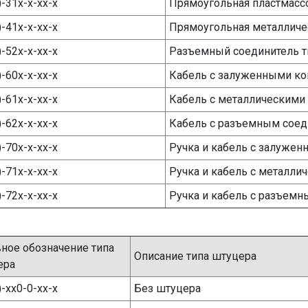
)-31х-х-хх-х
Прямоугольная пластмасс
)-41х-х-хх-х
Прямоугольная металличе
)-52х-х-хх-х
Разъемный соединитель 
)-60х-х-хх-х
Кабель с залуженными к
)-61х-х-хх-х
Кабель с металлическими
)-62х-х-хх-х
Кабель с разъемным сое
)-70х-х-хх-х
Ручка и кабель с залуже
)-71х-х-хх-х
Ручка и кабель с металли
)-72х-х-хх-х
Ручка и кабель с разъем
ное обозначение типа
Описание типа штуцера
ера
)-хх0-0-хх-х
Без штуцера