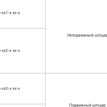
)-хх1-х-хх-х
Неподвижный штуце
)-хх2-х-хх-х
)-хх3-х-хх-х
Подвижный штуцер