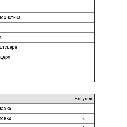
теристика
а
штуцера
уцера
Рисунок
ловка
1
ловка
2