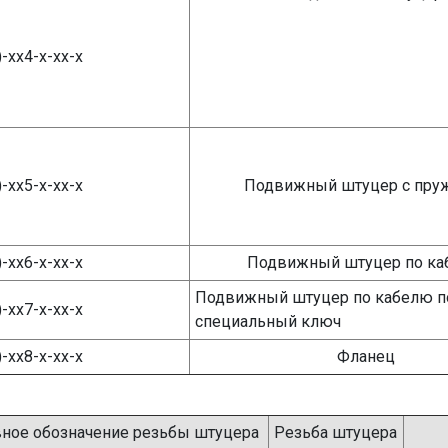
)-хх4-х-хх-х
)-хх5-х-хх-х
Подвижный штуцер с пру
)-хх6-х-хх-х
Подвижный штуцер по к
Подвижный штуцер по кабелю п
)-хх7-х-хх-х
специальный ключ
)-хх8-х-хх-х
Фланец
вное обозначение резьбы штуцера
Резьба штуцера