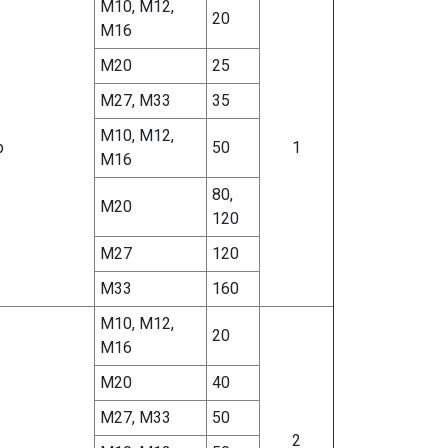
М10, М12,
20
М16
М20
25
М27, М33
35
М10, М12,
р
50
1
М16
80,
М20
120
М27
120
М33
160
М10, М12,
20
М16
М20
40
М27, М33
50
2